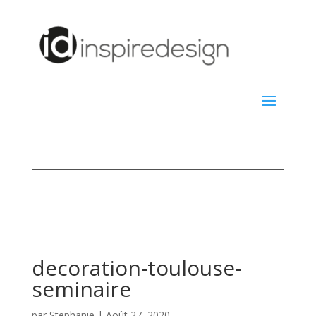
decoration-toulouse-
seminaire
par
Stephanie
|
Août 27, 2020