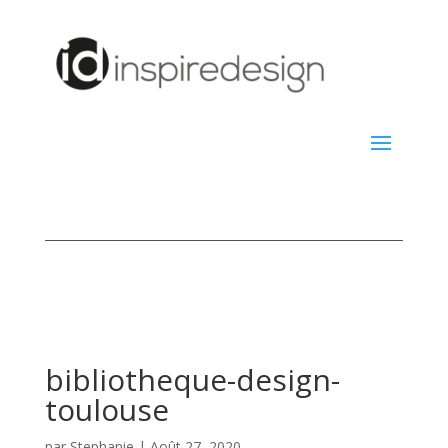
bibliotheque-design-
toulouse
par
Stephanie
|
Août 27, 2020